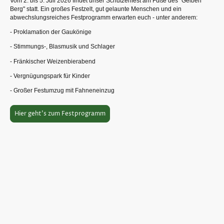
Vom 2. bis 5. Juli 2026 findet unser Schützenfest am Fuße des "Gelben
Berg" statt. Ein großes Festzelt, gut gelaunte Menschen und ein
abwechslungsreiches Festprogramm erwarten euch - unter anderem:
- Proklamation der Gaukönige
- Stimmungs-, Blasmusik und Schlager
- Fränkischer Weizenbierabend
- Vergnügungspark für Kinder
- Großer Festumzug mit Fahneneinzug
Hier geht's zum Festprogramm
©Urheberrecht. Alle Rechte vorbehalten.